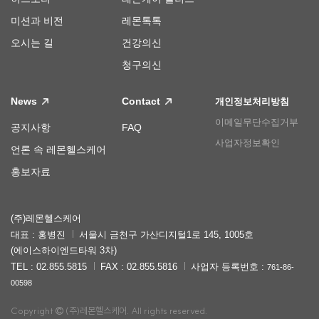
미션과 비전
레몬톡톡
오시는 길
건강의신
청구의신
News
Contact
개인정보처리방침
이메일무단수집거부
공지사항
FAQ
사업자정보확인
언론 속 레몬헬스케어
홍보자료
(주)레몬헬스케어
대표 : 홍병진
서울시 금천구 가산디지털1로 145, 1005호
(에이스하이엔드타워 3차)
TEL : 02.855.5815
FAX : 02.855.5816
사업자 등록번호 :
761-86-
00598
Copyright
(주)레몬헬스케어. All rights reserved.