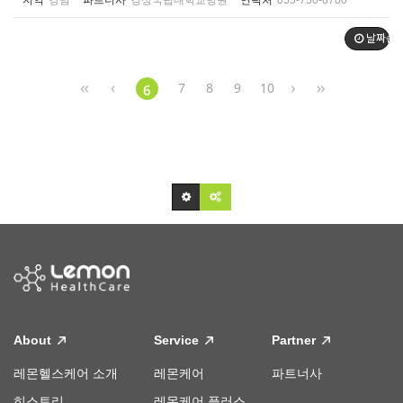
지역
경남
파트너사
경상국립대학교병원
연락처
055-750-8700
날짜순
7
8
9
10
6
About
Service
Partner
레몬헬스케어 소개
레몬케어
파트너사
히스토리
레몬케어 플러스