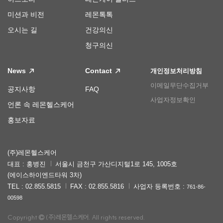
미션과 비전
레몬톡톡
오시는 길
건강의신
청구의신
News
Contact
개인정보처리방침
이메일무단수집거부
공지사항
FAQ
사업자정보확인
언론 속 레몬헬스케어
홍보자료
(주)레몬헬스케어
대표 : 홍병진
서울시 금천구 가산디지털1로 145, 1005호
(에이스하이엔드타워 3차)
TEL : 02.855.5815
FAX : 02.855.5816
사업자 등록번호 :
761-86-
00598
Copyright
(주)레몬헬스케어. All rights reserved.