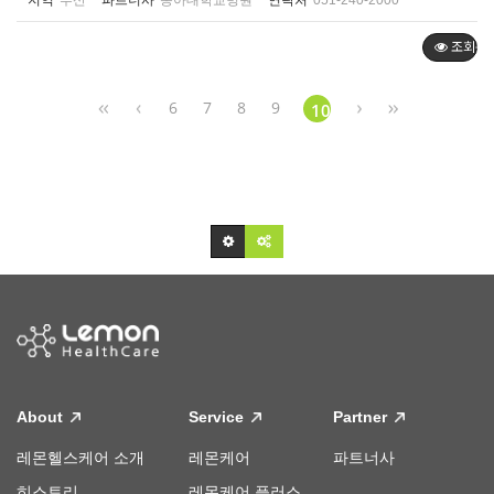
지역
부산
파트너사
동아대학교병원
연락처
051-240-2000
조회순
6
7
8
9
10
About
Service
Partner
레몬헬스케어 소개
레몬케어
파트너사
히스토리
레몬케어 플러스